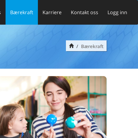
s
Bærekraft
Karriere
Kontakt oss
Logg inn
Bærekraft