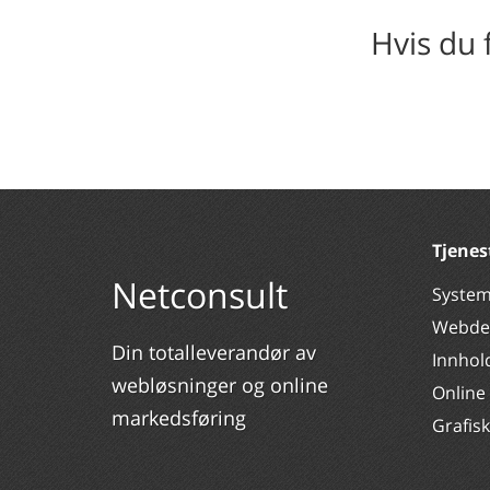
Hvis du f
Tjenes
Netconsult
System
Webde
Din totalleverandør av
Innhol
webløsninger og online
Online
markedsføring
Grafis