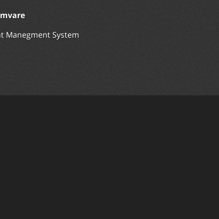
amvare
nt Manegment System