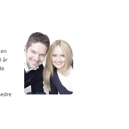
len
0 år
de
bedre