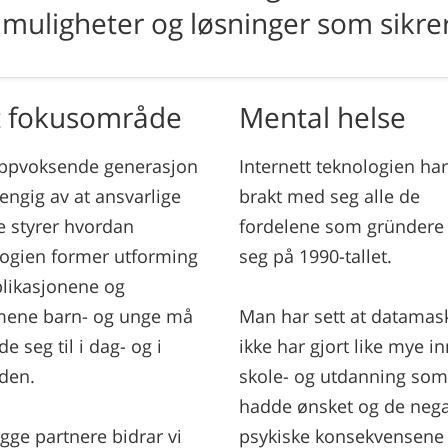
 muligheter og løsninger som sikre
t fokusområde
Mental helse
ppvoksende generasjon
Internett teknologien har
engig av at ansvarlige
brakt med seg alle de
 styrer hvordan
fordelene som gründere 
logien former utforming
seg på 1990-tallet.
likasjonene og
mene barn- og unge må
Man har sett at datamas
de seg til i dag- og i
ikke har gjort like mye i
den.
skole- og utdanning som
hadde ønsket og de nega
ygge partnere bidrar vi
psykiske konsekvensene