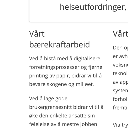
helseutfordringer,
Vårt
Vår
bærekraftarbeid
Den o
er avh
Ved å bistå med å digitalisere
voksne
forretningsprosesser og fjerne
tekno
printing av papir, bidrar vi til å
av app
bevare skogene og miljøet.
syste
Ved å lage gode
forhol
brukergrensesnitt bidrar vi til å
fremti
øke den enkelte ansatte sin
følelelse av å mestre jobben
Via tr