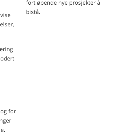
fortløpende nye prosjekter å
bistå.
vise
elser,
.
ering
lodert
og for
inger
e.