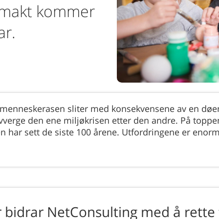
r makt kommer
var.
g menneskerasen sliter med konsekvensene av en døen
rge den ene miljøkrisen etter den andre. På toppen vi
n har sett de siste 100 årene. Utfordringene er enor
er bidrar NetConsulting med å rette 