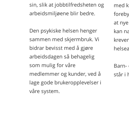
sin, slik at jobbtilfredsheten og
med k
arbeidsmiljøene blir bedre.
foreby
at nye
Den psykiske helsen henger
kan na
sammen med skjermbruk. Vi
kreven
bidrar bevisst med å gjøre
helsea
arbeidsdagen så behagelig
som mulig for våre
Barn-
medlemmer og kunder, ved å
står i
lage gode brukeropplevelser i
våre system.