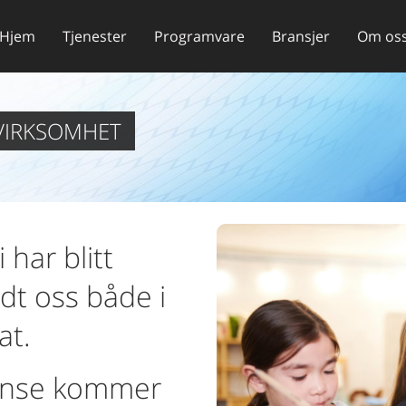
Hjem
Tjenester
Programvare
Bransjer
Om os
 VIRKSOMHET
 har blitt
dt oss både i
at.
tanse kommer