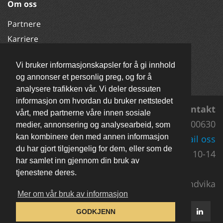
Om oss
Partnere
Karriere
Økonomi
Vi bruker informasjonskapsler for å gi innhold
FAQ
og annonser et personlig preg, og for å
Kontakt oss
analysere trafikken vår. Vi deler dessuten
informasjon om hvordan du bruker nettstedet
Kontakt
vårt, med partnerne våre innen sosiale
Support 92200630
medier, annonsering og analysearbeid, som
kan kombinere den med annen informasjon
E-mail oss
du har gjort tilgjengelig for dem, eller som de
Man-Fre 10-14
har samlet inn gjennom din bruk av
tjenestene deres.
Netconsult AS, PB 52, 1300 Sandvika
Mer om vår bruk av informasjon
GODKJENN