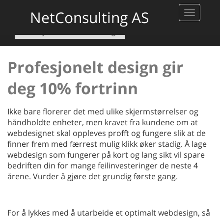
WEBDESIGN
NetConsulting AS
Toggle
navigati
Tjenester
Webdesign
Profesjonelt design gir
deg 10% fortrinn
Ikke bare florerer det med ulike skjermstørrelser og
håndholdte enheter, men kravet fra kundene om at
webdesignet skal oppleves profft og fungere slik at de
finner frem med færrest mulig klikk øker stadig. Å lage
webdesign som fungerer på kort og lang sikt vil spare
bedriften din for mange feilinvesteringer de neste 4
årene. Vurder å gjøre det grundig første gang.
For å lykkes med å utarbeide et optimalt webdesign, så