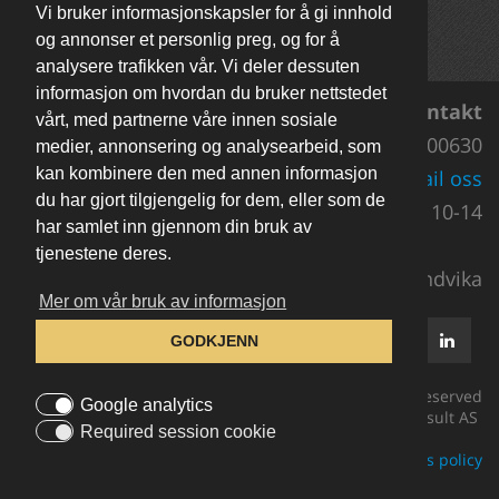
Vi bruker informasjonskapsler for å gi innhold
FAQ
og annonser et personlig preg, og for å
Kontakt oss
analysere trafikken vår. Vi deler dessuten
informasjon om hvordan du bruker nettstedet
Kontakt
vårt, med partnerne våre innen sosiale
Support 92200630
medier, annonsering og analysearbeid, som
kan kombinere den med annen informasjon
E-mail oss
du har gjort tilgjengelig for dem, eller som de
Man-Fre 10-14
har samlet inn gjennom din bruk av
tjenestene deres.
Netconsult AS, PB 52, 1300 Sandvika
Mer om vår bruk av informasjon
GODKJENN
All rights reserved
Google analytics
@2002-2026 Netconsult AS
Required session cookie
Personvern
Cookies policy