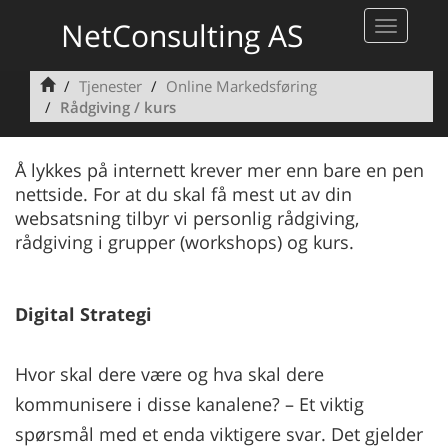
RÅDGIVING - WORKSHOPS
NetConsulting AS
Toggle
KUNSTIG INTELLIGENS OG CHAT GPT4
navigati
Tjenester
Online Markedsføring
Rådgiving / kurs
Å lykkes på internett krever mer enn bare en pen
nettside. For at du skal få mest ut av din
websatsning tilbyr vi personlig rådgiving,
rådgiving i grupper (workshops) og kurs.
Digital Strategi
Hvor skal dere være og hva skal dere
kommunisere i disse kanalene? – Et viktig
spørsmål med et enda viktigere svar. Det gjelder