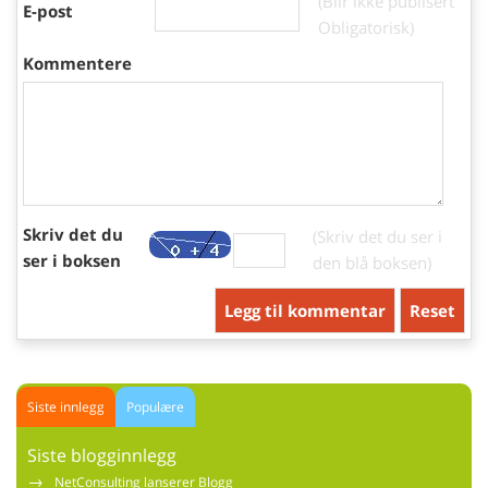
(Blir ikke publisert
E-post
Obligatorisk)
Kommentere
Skriv det du
(Skriv det du ser i
ser i boksen
den blå boksen)
Siste innlegg
Populære
Siste blogginnlegg
→
NetConsulting lanserer Blogg