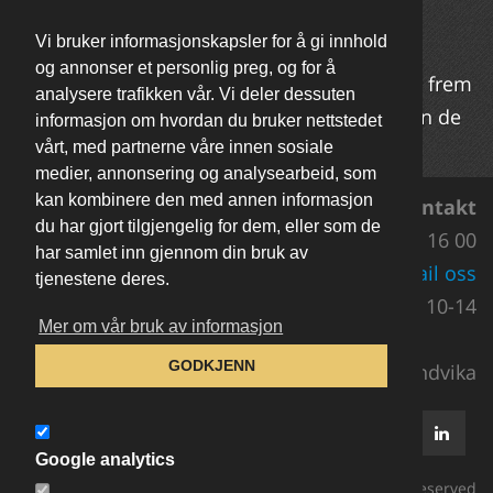
NetConsulting fyller 22 år 2.2.2023.
Vi bruker informasjonskapsler for å gi innhold
og annonser et personlig preg, og for å
Vi har lansert Blogg på våre nettsider og ser frem
analysere trafikken vår. Vi deler dessuten
til å hjelpe flere av våre kunder med hvordan de
informasjon om hvordan du bruker nettstedet
kan få flere besøkende til nettsidene sine.
vårt, med partnerne våre innen sosiale
medier, annonsering og analysearbeid, som
kan kombinere den med annen informasjon
Kontakt
du har gjort tilgjengelig for dem, eller som de
Support 23 27 16 00
har samlet inn gjennom din bruk av
E-mail oss
tjenestene deres.
Man-Fre 10-14
Mer om vår bruk av informasjon
GODKJENN
NetConsulting AS, PB 47, 1300 Sandvika
Google analytics
All rights reserved